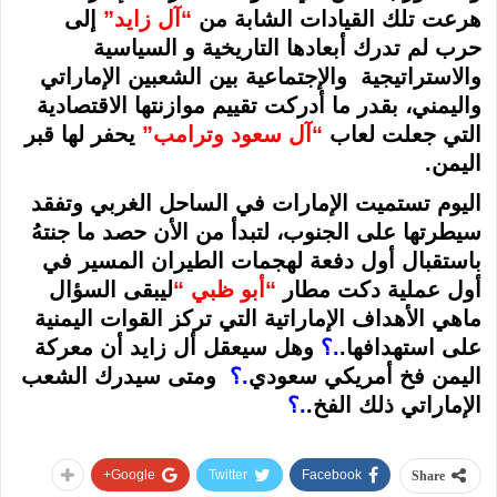
هرعت تلك القيادات الشابة من
“آل زايد”
إلى
حرب لم تدرك أبعادها التاريخية و السياسية
والاستراتيجية والإجتماعية بين الشعبين الإماراتي
واليمني، بقدر ما أدركت تقييم موازنتها الاقتصادية
التي جعلت لعاب
“آل سعود وترامب”
يحفر لها قبر
اليمن.
اليوم تستميت الإمارات في الساحل الغربي وتفقد
سيطرتها على الجنوب، لتبدأ من الأن حصد ما جنتهُ
باستقبال أول دفعة لهجمات الطيران المسير في
أول عملية دكت مطار
“أبو ظبي “
ليبقى السؤال
ماهي الأهداف الإماراتية التي تركز القوات اليمنية
على استهدافها.
.؟
وهل سيعقل أل زايد أن معركة
اليمن فخ أمريكي سعودي
.؟
ومتى سيدرك الشعب
الإماراتي ذلك الفخ.
.؟
Google+
Twitter
Facebook
Share