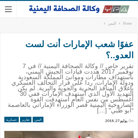
Home
اليمن
عفوًا شعب الإمارات أنت لست
العدو..؟
تقرير خاص // وكالة الصحافة اليمنية // في 7
نوفمبر 2017 هددت قيادات الجيش اليمني،
باستهداف مطارات وموانئ المملكة السعودية
ودولة الإمارات، ردا على قرار التحالف العسكري
بإغلاق المنافذ البحرية والجوية والبرية. لم يكن
التهديد الأول الذي أستهدف الإمارات ففي 30
أغسطس من نفس العام استهدفت القوة
الصاروخية اليمنية قصر الوزراء الإماراتي بالعاصمة
“أبو ظبي” […]
اليمن
تقارير
عسكرية
On
يوليو 27, 2018