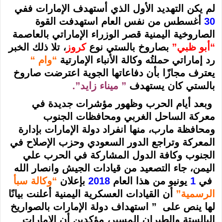
لم يكن التهديد الأول الذي أستهدف الإمارات ففي
30
أغسطس من نفس العام استهدفت القوة
الصاروخية اليمنية قصر الوزراء الإماراتي بالعاصمة
“أبو ظبي”
بصاروخ بالستي نوع
كروز
، تلا ذلك الخبر
رد إماراتي حملتُه وكالة الأنباء الإمارتية
“وام “
يعترف مجازًا بأن دفاعاتها الجوية اعترضت صاروخ
بالستي كان يستهدف
” ميناء زايد”.
وبعد أيام الحرب وظهور مؤشرات جديدة في
معركة الساحل الغربي ومحافظات الجنوب
ومحافظة مارب، منها انفراد دولة الإمارات بإدارة
المعركة وتراجع الدور السعودي وحزب الإصلاح في
الجنوب وكافة الدول المشاركة في الحرب علي
اليمن، جاء التصعيد من قيادات الجيش وانصار الله
في
1
يونيو من هذا العام
2018
بإعلان
“وكالة سبأ
الرسمية”
أن القيادات العسكرية اليمنية أعلنت بيانًا
لها ينص على ” استهداف دولة الإمارات بالصواريخ
البالستة والطيران المسير، مؤكدين أن الإمارات