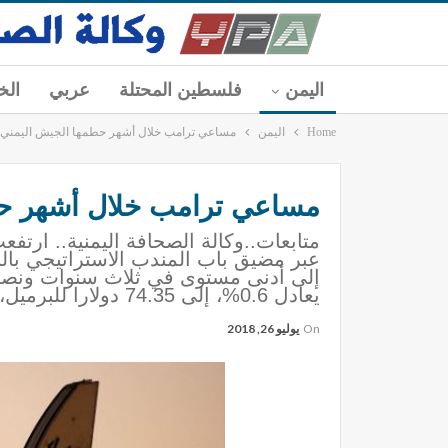
اليمن
فلسطين المحتلة
عربي
الخ
Home
اليمن
مساعي ترامب خلال أشهر حطمها الجيش اليمني 
مساعي ترامب خلال أشهر حط
متابعات..وكالة الصحافة اليمنية.. ارت
عبر مضيق باب المندب الاستراتيجي بال
يعادل 0.6%، إلى 74.35 دولارا للبرميل، بعد […]
On
يوليو 26, 2018