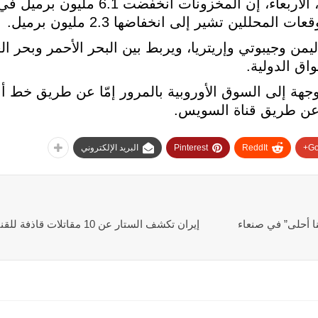
وقالت إدارة معلومات الطاقة الأمريكية، الأربعاء، إن 
من وجيبوتي وإريتريا، ويربط بين البحر الأحمر وبحر 
اق الدولية.
هة إلى السوق الأوروبية بالمرور إمّا عن طريق خط أن
و عن طريق قناة السويس.
Go
ReddIt
Pinterest
البريد الإلكتروني
 أحلى” في صنعاء
إيران تكشف الستار عن 10 مقاتلات قاذفة للقنابل تزامنا مع تهديدات ترامب