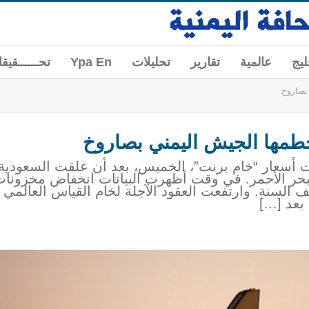
ليج
عالمية
تقارير
تحليلات
Ypa En
تحــــــقيق
بصاروخ
مها الجيش اليمني بصاروخ
فعت أسعار “خام برنت”، الخميس، بعد أن علقت السعودي
بحر الأحمر. في وقت أظهرت البيانات انخفاض مخزونات 