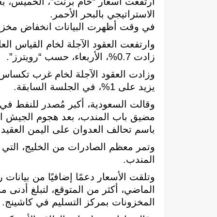
ارتفعت أسعار “خام برنت”، الخميس، ب
الاستراتيجي بالبحر الأحمر.
في وقت أظهرت البيانات انخفاض مخزون
زادت 0.7%، الأربعاء، حسب “رويترز”.
يزيد على 1%، في الجلسة السابقة.
وقالت السعودية، أكبر مُصدر للنفط في ال
مضيق باب المندب، بعد هجوم الجيش الي
باسم تحالف العدوان على اليمن العقيد 
وتمر معظم الصادرات من الخليج، التي ت
المندب.
وتلقت الأسعار دعمًا إضافيًا من بيانا
المخزونات بمركز التسليم في كاشينج.