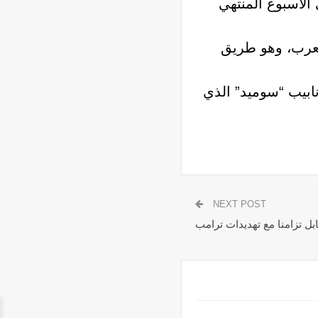
المخزونات انخفضت 6.1 مليون برميل في الأسبوع المنتهي
العرب، وهو طريق
ابيب “سوميد” الذي
NEXT POST