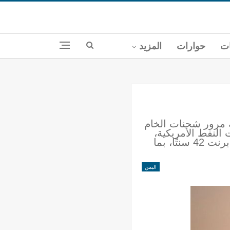
ات
حوارات
المزيد
ة مرور شحنات الخام
النفط الأمريكية،
إلى أدنى مستوى في ثلاث سنوات ونصف السنة. وارتفعت العقود الآجلة لخام القياس العالمي برنت 42 سنتًا، بما
اليمن