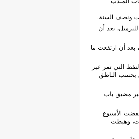
اب المندب
ات ونصف السنة.
س العالمي برنت 42 سنتًا، بما يعادل 0.6%، إلى 74.35 دولارا للبرميل، بعد أن
مريكي، 5 سنتات إلى 69.35 دولارا للبرميل، بعد أن ارتفعت ما
لنفط التي تمر عبر
ن بحسب الناطق
عبر مضيق باب
نخفضت الأسبوع
ت فيه الصادرات، وهبطت