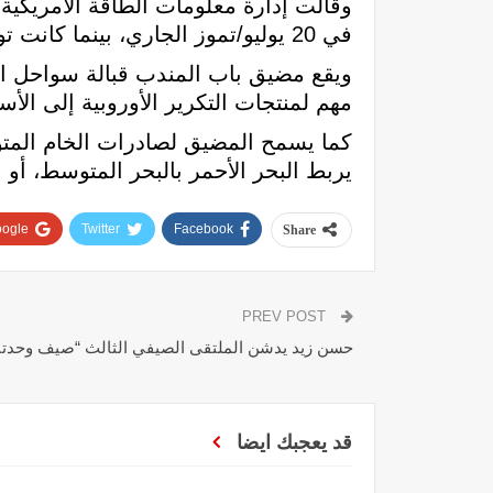
في 20 يوليو/تموز الجاري، بينما كانت توقعات المحللين تشير إلى انخفاضها 2.3 مليون برميل.
ويقع مضيق باب المندب قبالة سواحل الي
مهم لمنتجات التكرير الأوروبية إلى الأسو
كما يسمح المضيق لصادرات الخام المتوج
يربط البحر الأحمر بالبحر المتوسط، أ
ogle+
Twitter
Facebook
Share
PREV POST
حسن زيد يدشن الملتقى الصيفي الثالث “صيف وحدتنا
قد يعجبك ايضا