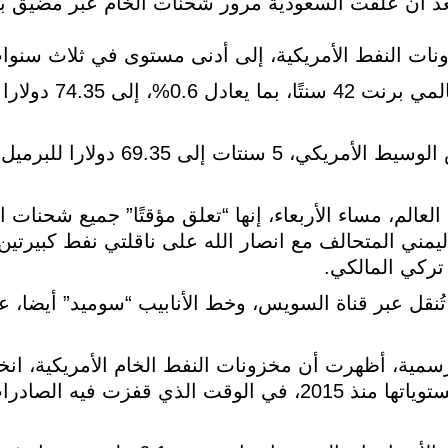
عد أن علقت السعودية مرور شحنات الخام عبر مضيق ب
ات النفط الأمريكية، إلى أدنى مستوى في ثلاث سنو
وارتفعت العقود الآجلة لخام القيا
وزادت العقود الآجلة لخام غرب تكساس الوسيط الأ
عالم، مساء الأربعاء، إنها “تعلق مؤقتًا” جميع شحنات ا
مني المتحالف مع انصار الله على ناقلتي نفط كبيرتي
تركي المالكي.
ُنقل عبر قناة السويس، وخط الأنابيب “سوميد” أيضا، 
ت رسمية، أظهرت أن مخزونات النفط الخام الأمريكية، ا
الماضي، أكثر من المتوقع، لتبلغ أدنى مستوياتها منذ 2015، في الوقت الذي قفز