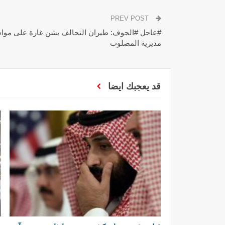
PREV POST
#عاجل #الجوف: طيران التحالف يشن غارة على موا
مديرية المصلوب
قد يعجبك ايضا