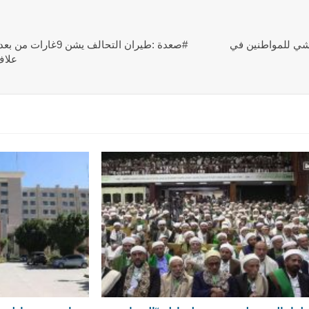
شي للمواطنين في
#صعدة :طيران التحالف
علاف