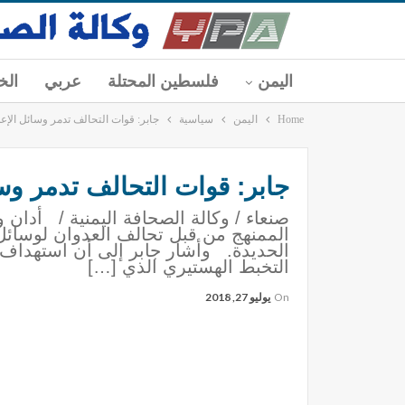
اليمن
فلسطين المحتلة
عربي
الخ
Home
اليمن
سياسية
جابر: قوات التحالف تدمر وسائل الإعلام
جابر: قوات التحالف تدمر وسائ
صنعاء / وكالة الصحافة اليمنية / أدان و
الممنهج من قبل تحالف العدوان لوسائل ا
الحديدة. وأشار جابر إلى أن استهداف 
التخبط الهستيري الذي […]
On
يوليو 27, 2018