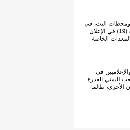
مية والصحفية ومحطات البث، في
انتهاكات جسيمة لكافة المواثيق والقوانين الدولية التي تضمن حرية الإعلام وفي مقدمتها المادة (19) في الإعلان
منشآت والمعدات الخاصة
الإعلاميين في
شعب اليمني القدرة
 الأخرى، طالما