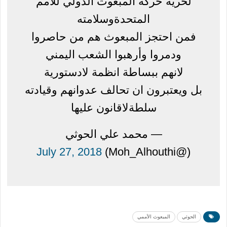
لحرية حركة المبعوث الدولي للامم
المتحدةوسلامته
فمن احتجز المبعوث هم من حاصروا
ودمروا وأرهبوا الشعب اليمني
لانهم ببساطة انظمة لادستورية
بل ويعتبرون ان تحالف عدوانهم وقيادته
سلطةلاقانون عليها
— محمد علي الحوثي
July 27, 2018
(@Moh_Alhouthi)
الحوثي
المبعوث الأممي