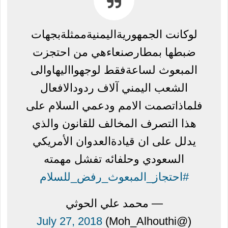
لوكانت الجمهوريةاليمنيةممثلةبجهات
ضبطها بمطارصنعاءهي من احتجزت
المبعوث لساعةفقط لوجهوااليهاوالى
الشعب اليمني آلاف ردودالافعال
فلماذاتصمت الامم ودعمي السلام على
هذا التصرف المخالف للقانون والذي
يدلل على ان قيادةالعدوان الأمريكي
السعودي وحلفائه تفشل مهمته
#احتجاز_المبعوث_رفض_للسلام
— محمد علي الحوثي
July 27, 2018
(@Moh_Alhouthi)