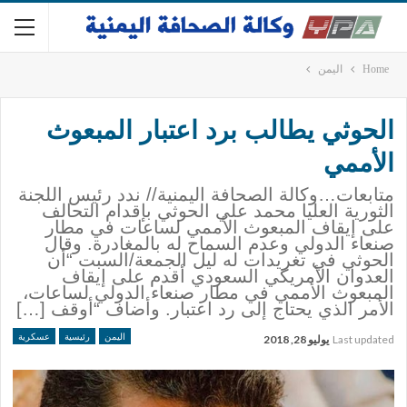
Home
اليمن
الحوثي يطالب برد اعتبار المبعوث
الأممي
متابعات…وكالة الصحافة اليمنية// ندد رئيس اللجنة
الثورية العليا محمد علي الحوثي بإقدام التحالف
على إيقاف المبعوث الأممي لساعات في مطار
صنعاء الدولي وعدم السماح له بالمغادرة. وقال
الحوثي في تغريدات له ليل الجمعة/السبت “أن
العدوان الأمريكي السعودي أقدم على إيقاف
المبعوث الأممي في مطار صنعاء الدولي لساعات،
الأمر الذي يحتاج إلى رد اعتبار. وأضاف “أوقف […]
اليمن
رئيسية
عسكرية
Last updated
يوليو 28, 2018