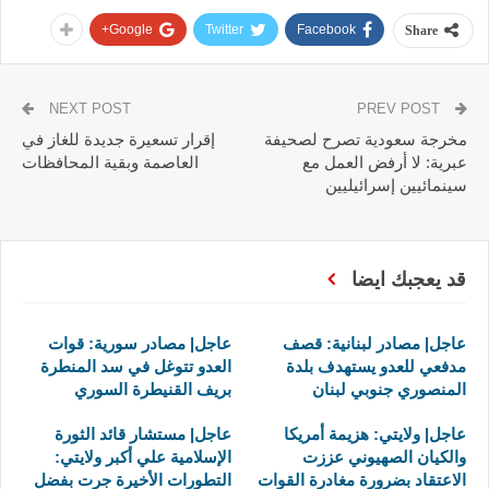
Google+
Twitter
Facebook
Share
NEXT POST
PREV POST
مخرجة سعودية تصرح لصحيفة
إقرار تسعيرة جديدة للغاز في
عبرية: لا أرفض العمل مع
العاصمة وبقية المحافظات
سينمائيين إسرائيليين
قد يعجبك ايضا
عاجل| مصادر لبنانية: قصف
عاجل| مصادر سورية: قوات
مدفعي للعدو يستهدف بلدة
العدو تتوغل في سد المنطرة
المنصوري جنوبي لبنان
بريف القنيطرة السوري
عاجل| ولايتي: هزيمة أمريكا
عاجل| مستشار قائد الثورة
والكيان الصهيوني عززت
الإسلامية علي أكبر ولايتي:
الاعتقاد بضرورة مغادرة القوات
التطورات الأخيرة جرت بفضل