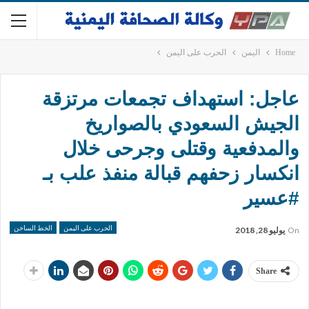
Home
اليمن
الحرب على اليمن
عاجل: استهداف تجمعات مرتزقة
الجيش السعودي بالصواريخ
والمدفعية وقتلى وجرحى خلال
انكسار زحفهم قبالة منفذ علب بـ
#عسير
الحرب على اليمن
الخط الساخن
On
يوليو 28, 2018
Share