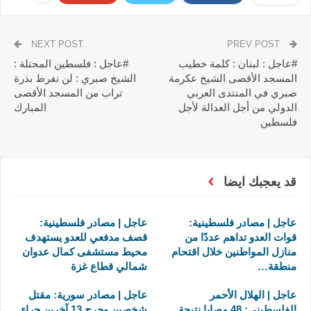
NEXT POST
PREV POST
#عاجل : لبنان : كلمة خطيب
#عاجل : فلسطين المحتلة :
المسجد الأقصى الشيخ عكرمة
الشيخ صبري : لن نفرط بذرة
صبري في المنتدى العربي
تراب من المسجد الأقصى
الدولي من أجل العدالة لأجل
المبارك
فلسطين
قد يعجبك ايضا
عاجل | مصادر فلسطينية:
عاجل | مصادر فلسطينية:
قوات العدو تداهم عددًا من
قصف مدفعي للعدو يستهدف
منازل المواطنين خلال اقتحام
محيط مستشفى كمال عدوان
منطقة…
شمالي قطاع غزة
عاجل | الهلال الأحمر
عاجل | مصادر سورية: مقتل
الفلسطيني: 48 مصابا نتيجة
شخصين وجرح 13 آخرين جراء