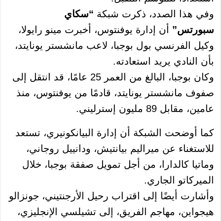
وفي هذا الصدد، ذكرت شبكة
“سكاي
سبورتس”
أن إدارة يوفنتوس، أخبرت مينو رايولا،
وكيل الفرنسي بول بوجبا، لاعب مانشستر يونايتد،
بأن النادي يريد استعادته.
وكان بوجبا، البالغ من العمر 25 عامًا، قد انتقل إلى
صفوف مانشستر يونايتد، قادمًا من يوفنتوس، منذ
عامين، مقابل 89 مليون إسترليني.
كما أوضحت الشبكة أن إدارة البيانكونيري، تستعد
للاستغناء عن ميراليم بيانتيش، ودانييل روجاني،
وماتيا كالدارا، من أجل تمويل صفقة بوجبا، خلال
الميركاتو الجاري.
وأشارت أيضًا إلى اقتراب رحيل الأرجنتيني، جونزالو
هيجواين، مهاجم الفريق، إلى تشيلسي الإنجليزي،