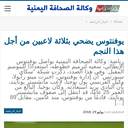
Home
اخبار الرياضة
يوفنتوس يضحي بثلاثة لاعبين من أجل
هذا النجم
رياضة: وكالة الصحافة اليمنية يواصل يوفنتوس
الإيطالي، سعيه لترميم خطوطه، استعدادًا للموسم
المقبل. وفي هذا الصدد، ذكرت شبكة “سكاي
سبورتس” أن إدارة يوفنتوس، أخبرت مينو رايولا،
وكيل الفرنسي بول بوجبا، لاعب مانشستر يونايتد،
بأن النادي يريد استعادته. وكان بوجبا، البالغ من
العمر 25 عامًا، قد انتقل إلى صفوف مانشستر
يونايتد، قادمًا من يوفنتوس، منذ عامين، مقابل 89
[…]
اخبار الرياضة
Last updated
يوليو 29, 2018