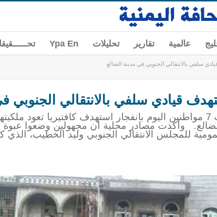
ليج
عالمية
تقارير
تحليلات
Ypa En
تحــــــقيق
الضالع / وكالة الصحافة اليمنية / اصيب 7 مواطنين اليوم بانفجار استهدف كافتيريا 
الضالع. وأكدت مصادر محلية ان مجهولين وضعوا عبوة ن
ومية للمجلس الانتقالي الجنوبي وليد الخطيب، الذي كان