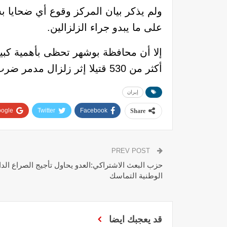
ولم يذكر بيان المركز وقوع أي ضحايا ب
على ما يبدو جراء الزلزالين.
إلا أن محافظة بوشهر تحظى بأهمية كبي
أكثر من 530 قتيلا إثر زلزال مدمر ضرب غرب إيران في 12 نوفمبر المنصرم
إيران
ogle+
Twitter
Facebook
Share
PREV POST
حزب البعث الاشتراكي:العدو يحاول تأجيج الصراع الد
الوطنية التماسك
قد يعجبك ايضا