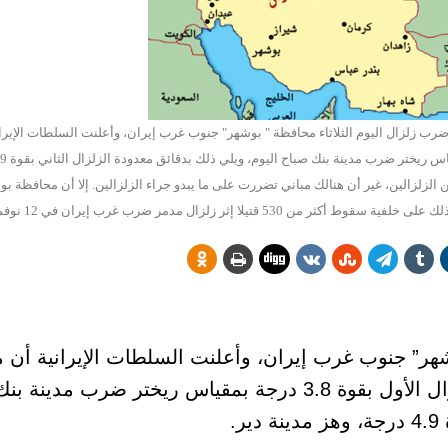
رب زلزال اليوم الثلاثاء محافظة " بوشهر" جنوب غرب إيران، وأعلنت السلطات الإيراني
 الزلزالين، غير أن هنالك مباني تضررت على ما يبدو جراء الزلزالين. إلا أن محافظة 
تيلا إثر زلزال مدمر ضرب غرب إيران في 12 نوفمبر المنصرم
شهر” جنوب غرب إيران، وأعلنت السلطات الإيرانية أن 
التابع لجامعة طهران رصد أن قوة الزلزال الأول بقوة 3.8 درجة بمقياس ري
.