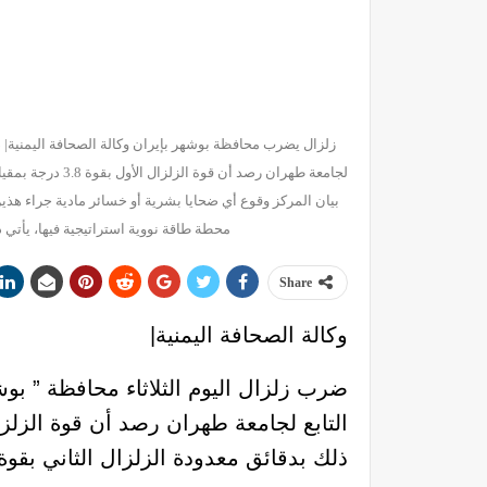
زلزال يضرب محافظة بوشهر بإيران وكالة الصحافة اليمنية| ض
بيان المركز وقوع أي ضحايا بشرية أو خسائر مادية جراء هذين
محطة طاقة نووية استراتيجية فيها، يأتي ذلك على خلفية سقوط أكثر من 530 ق
Share
وكالة الصحافة اليمنية|
ضرب زلزال اليوم الثلاثاء محافظة ” بو
ذلك بدقائق معدودة الزلزال الثاني بقوة 4.9 درجة، وهز مدينة دير