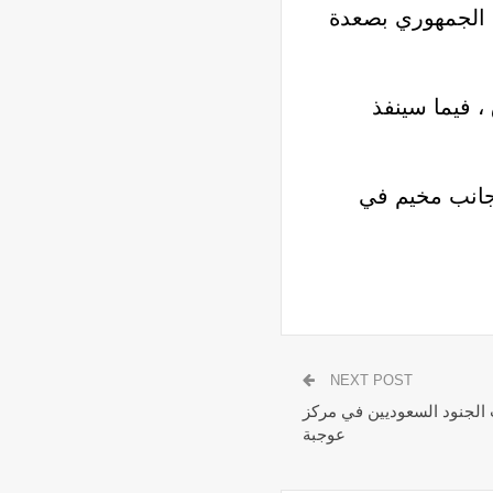
 الجمهوري بصعدة
 فيما سينفذ
جانب مخيم في
NEXT POST
لجنود السعوديين في مركز
عوجبة