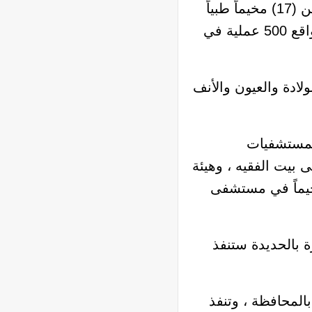
من جانبه أوضح وكيل الوزارة لقطاع التخطيط والتنمية الدكتور نشوان العطاب أن الحملة تتضمن (17) مخيماً طبياً
جراحياً مجانياً في المناطق النائية بالمحافظات المستهدفة ، وتشمل إجراء ثمانية آلاف عملية بواقع 500 عملية في
ادة والعيون والأنف
لمستشفيات
بيت الفقيه ، وهيئة
يماً في مستشفى
 بالحديدة ستنفذ
لمحافظة ، وتنفذ