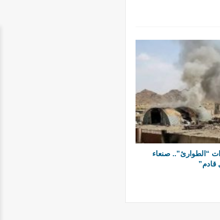
ت “الطوارئ”.. صنعاء
 قادم”