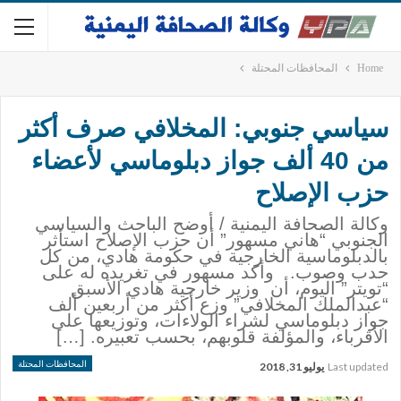
Home
المحافظات المحتلة
سياسي جنوبي: المخلافي صرف أكثر
من 40 ألف جواز دبلوماسي لأعضاء
حزب الإصلاح
وكالة الصحافة اليمنية / أوضح الباحث والسياسي
الجنوبي “هاني مسهور” أن حزب الإصلاح استأثر
بالدبلوماسية الخارجية في حكومة هادي، من كل
حدب وصوب. وأكد مسهور في تغريده له على
“تويتر” اليوم، أن وزير خارجية هادي الأسبق
“عبدالملك المخلافي” وزع أكثر من أربعين ألف
جواز دبلوماسي لشراء الولاءات، وتوزيعها على
الأقرباء، والمؤلفة قلوبهم، بحسب تعبيره. […]
المحافظات المحتلة
Last updated
يوليو 31, 2018