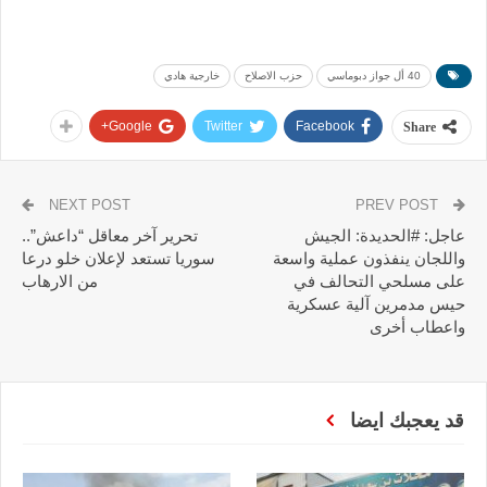
40 أل جواز دبوماسي
حزب الاصلاح
خارجية هادي
Google+
Twitter
Facebook
Share
NEXT POST
PREV POST
عاجل: #الحديدة: الجيش
تحرير آخر معاقل “داعش”..
واللجان ينفذون عملية واسعة
سوريا تستعد لإعلان خلو درعا
على مسلحي التحالف في
من الارهاب
حيس مدمرين آلية عسكرية
واعطاب أخرى
قد يعجبك ايضا