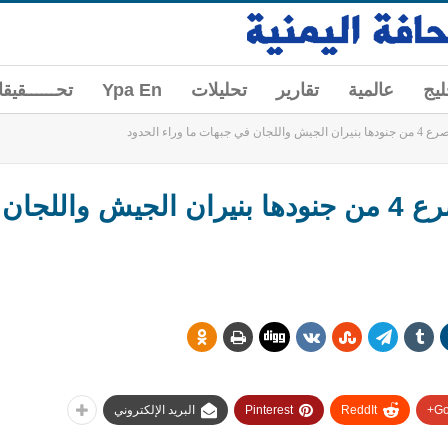
ليج
عالمية
تقارير
تحليلات
Ypa En
تحــــــقيق
ا وراء الحدود
عاجل: السعودية تعترف بمصرع 4 من جنودها بنيران الجيش
Go
ReddIt
Pinterest
البريد الإلكتروني