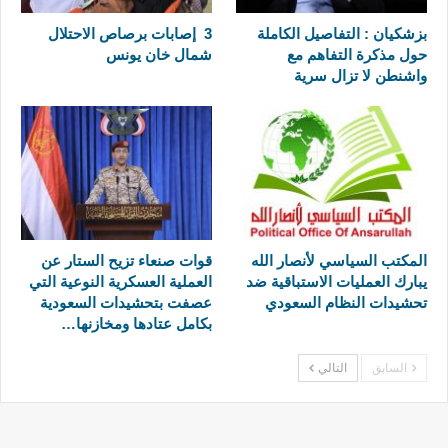
بزشكيان : التفاصيل الكاملة
3 إصابات برصاص الاحتلال
حول مذكرة التفاهم مع
شمال خان يونس
واشنطن لا تزال سرية
المكتب السياسي لأنصار الله
قوات صنعاء تزيح الستار عن
يبارك العمليات الاستباقية ضد
العملية العسكرية النوعية التي
تحشيدات النظام السعودي
عصفت بتحشيدات السعودية
بكامل عتادها ومخازنها…
السابق
التالي