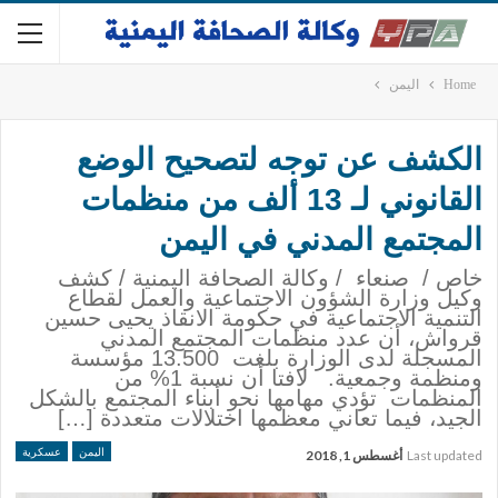
Home
اليمن
الكشف عن توجه لتصحيح الوضع
القانوني لـ 13 ألف من منظمات
المجتمع المدني في اليمن
خاص / صنعاء / وكالة الصحافة اليمنية / كشف
وكيل وزارة الشؤون الاجتماعية والعمل لقطاع
التنمية الاجتماعية في حكومة الانقاذ يحيى حسين
قرواش، أن عدد منظمات المجتمع المدني
المسجلة لدى الوزارة بلغت 13.500 مؤسسة
ومنظمة وجمعية. لافتا أن نسبة 1% من
المنظمات تؤدي مهامها نحو أبناء المجتمع بالشكل
الجيد، فيما تعاني معظمها اختلالات متعددة […]
اليمن
عسكرية
Last updated
أغسطس 1, 2018