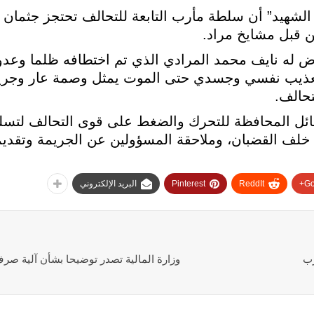
 الشهيد” أن سلطة مأرب التابعة للتحالف تحتجز جثمان
ن قبل مشايخ مراد.
ض له نايف محمد المرادي الذي تم اختطافه ظلما وعدوا
تعذيب نفسي وجسدي حتى الموت يمثل وصمة عار وجري
تحالف.
 قبائل المحافظة للتحرك والضغط على قوى التحالف لتسل
 خلف القضبان، وملاحقة المسؤولين عن الجريمة وتقديمه
Go
ReddIt
Pinterest
البريد الإلكتروني
رب
وزارة المالية تصدر توضيحا بشأن آلية صرف