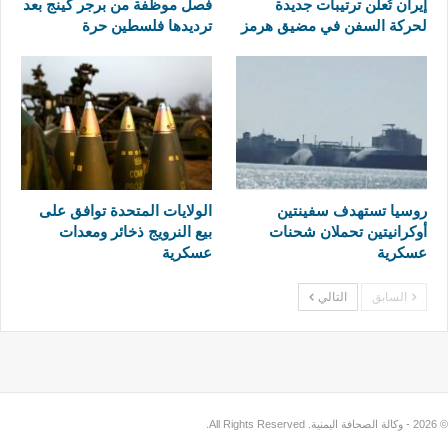
إيران تُعلن ترتيبات جديدة
فصل موظفة من برجر كينج بعد
لحركة السفن في مضيق هرمز
ترديدها فلسطين حرة
روسيا تستهدف سفينتين
الولايات المتحدة توافق على
أوكرانيتين تحملان شحنات
بيع النرويج ذخائر ومعدات
عسكرية
عسكرية
السابق
التالي
© 2026 - وكالة الصحافة اليمنية. All Rights Reserved.