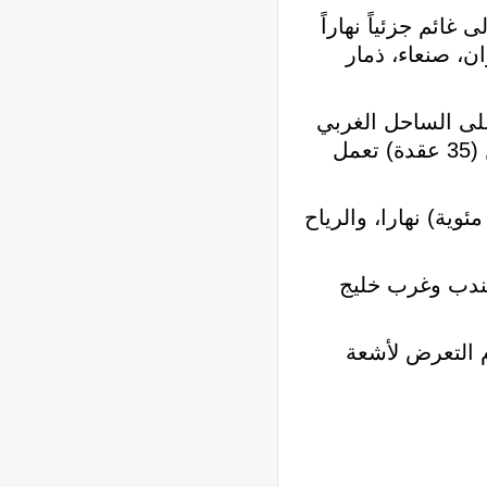
 يكون صحو إلى غائم جزئياً نهاراً
، صنعاء، ذمار
على الساحل الغربي
ومدخل باب المندب وخليج عدن تتراوح سرعتها بين (14- 25 عقدة) مع هبات تصل إلى أكثر من (35 عقدة) تعمل
حراوية صحو وحارة حيث تتراوح درجات الحرارة بين (34 -38 درجة مئوية) نهارا، والرياح
لمندب وغرب خليج
 التعرض لأشعة