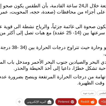
وأوضح المركز في نشرته الجوية المتوقعة خلال الـ24 ساعة القادمة، بأن الطقس
لى أجزاء من محافظات (صعدة، حجه، المحويت، عمران
كون صحوة الى غائمة جزئياً، والرياح نشطة الى قوية 
وذكر أن أجواء المناطق الص
.
تادي البحر والصيادين جنوب البحر الأحمر ومدخل باب ا
ة تشكل خطرًا، داعيا إلى أخذ الحيطة والحذر.
تهامة من درجات الحرارة المرتفعة وينصح بضرورة عدم
وقت الظهيرة.
الطقس
نشرة جوية
Go
ReddIt
Pinterest
البريد الإلكتروني