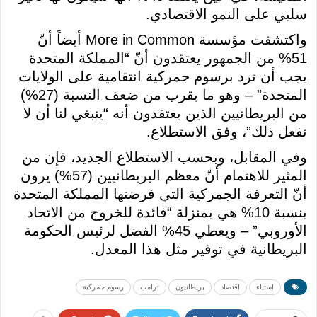
سلبي على النمو الاقتصادي.
واكتشفت مؤسسة More in Common أيضاً أنّ
51% من الجمهور يعتقدون أنّ “المملكة المتحدة
يجب أن ترد برسوم جمركية انتقامية على الولايات
المتحدة” – وهو ما يقرب من ضعف النسبة (27%)
من البريطانيين الذين يعتقدون أنه “ينبغي لنا أن لا
نفعل ذلك”، وفق الاستطلاع.
وفي المقابل، وبحسب الاستطلاع الجديد، فإن من
المثير للاهتمام أنّ معظم البريطانيين (57%) يرون
أنّ التعرفة الجمركية التي فرضتها المملكة المتحدة
بنسبة 10% هي بمنزلة “فائدة للخروج من الاتحاد
الأوروبي” – ويعطي 45% الفضل لرئيس الحكومة
البريطانية في توفير مثل هذا المعدل.
استياء
اقتصاد
بريطانيون
ترامب
رسوم جمركية