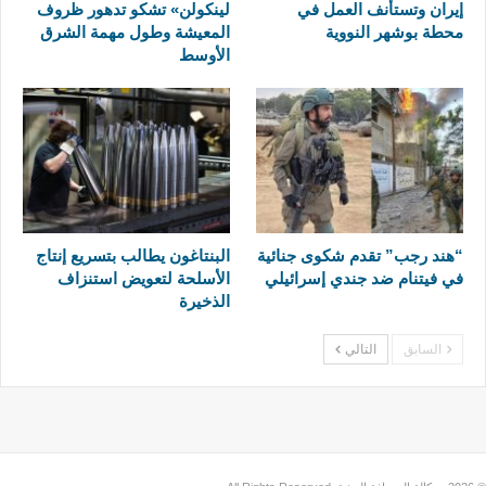
إيران وتستأنف العمل في
لينكولن» تشكو تدهور ظروف
محطة بوشهر النووية
المعيشة وطول مهمة الشرق
الأوسط
“هند رجب” تقدم شكوى جنائية
البنتاغون يطالب بتسريع إنتاج
في فيتنام ضد جندي إسرائيلي
الأسلحة لتعويض استنزاف
الذخيرة
السابق
التالي