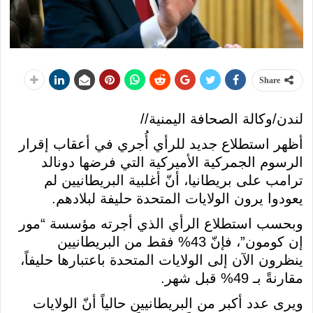
Share
لندن/وكالة الصحافة اليمنية//
أظهر استطلاع جديد للرأي أُجري في أعقاب إقرار
الرسوم الجمركية الأميركية التي فرضها دونالد
ترامب على بريطانيا، أنّ أغلبية البريطانيين لم
يعودوا يرون الولايات المتحدة حليفة لبلادهم.
وبحسب استطلاع الرأي الذي أجرته مؤسسة “مور
إن كومون”، فإنّ 43% فقط من البريطانيين
ينظرون الآن إلى الولايات المتحدة باعتبارها حليفاً،
مقارنةً بـ 49% قبل شهر.
ويرى عدد أكبر من البريطانيين حالياً أنّ الولايات