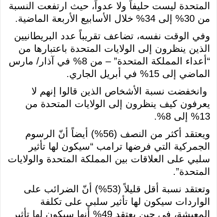
المتحدة ليست حليفاً ولا عدواً، حيث ارتفعت النسبة
من 30% إلى 34% خلال الأسابيع الأربعة الماضية.
وفي الوقت نفسه، تضاعف تقريباً عدد البريطانيين
الذين ينظرون إلى الولايات المتحدة باعتبارها من
“أعداء المملكة المتحدة” – من 8% في آذار/ مارس
الماضي إلى 15% في أبريل الجاري.
وانخفضت نسبة الأشخاص الذين قالوا إنهم لا
يعرفون كيف ينظرون إلى الولايات المتحدة من
13% إلى 8%.
ويعتقد أكثر من النصف (56%) أيضاً أنّ الرسوم
الجمركية التي فرضها ترامب “سيكون لها تأثير
سلبي على العلاقات بين المملكة المتحدة والولايات
المتحدة”.
وتعتقد نسبة أقل قليلاً (53%) أنّ الضرائب على
الواردات سيكون لها تأثير سلبي على تكلفة
المعيشة، في حين يعتقد 49% أنها سيكون لها تأثير