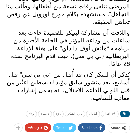
المرضى تتلقى رفات تسعة من أطفالها، وطُلب منا
التجاهل”، مستشهدة بكلام جورج أورويل عن رفض
تجاهل الحقيقة.
واللافت أن مشاركة لينيكر للقصيدة جاءت بعد
ساعات من وداعه المؤثر في الحلقة الأخيرة من
برنامجه “ماتش أوف ذا داي” على هيئة الإذاعة
البريطانية (بي بي سي)، حيث قدم البرنامج لمدة
26 عامًا.
يُذكر أن لينيكر كان قد أُقيل من “بي بي سي” قبل
أسابيع، بعد منشور سابق مؤيد لفلسطين اعتُبر من
قبل اللوبي الداعم للاحتلال، أنه يحمل إشارات
معادية للسامية.
آلاء النجار
أطفال
جاري لينيكر
غزة
قصيدة
وفاة
Google+
Twitter
Facebook
Share