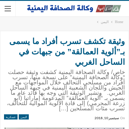
Home
اليمن
وثيقة تكشف تسرب أفراد ما يسمى
بـ”ألوية العمالقة” من جبهات في
الساحل الغربي
خاص/ وكالة الصحافة اليمنية كشفت وثيقة حصلت
“وكالة الصحافة اليمنية” على نسخة منها، تسرب
أفراد من مسلحي التحالف خلال المواجهات مع
الجيش واللجان الشعبية اليمنية في جبهة الساحل
الغربي. وتشير الوثيقة التي وجه بها قائد عام ما
يسمى بـ “ألوية العمالقة” المدعومة إماراتيا (أبو
زرعة المحرمي) إلى قادة الألوية الموالية للتحالف،
تسرب مئات المسلحين […]
اليمن
عسكرية
On
سبتمبر 10, 2018