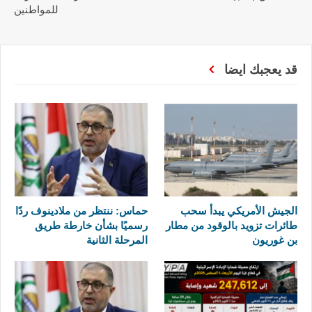
للمواطنين
قد يعجبك ايضا
الجيش الأمريكي يبدأ سحب
حماس: ننتظر من ملادينوف ردًا
طائرات تزويد بالوقود من مطار
رسميًا بشأن خارطة طريق
بن غوريون
المرحلة الثانية