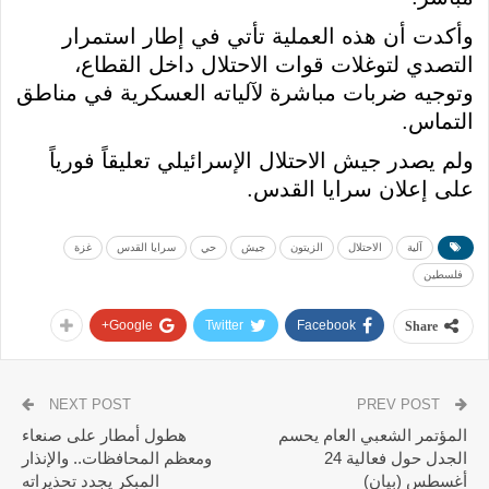
وأكدت أن هذه العملية تأتي في إطار استمرار
التصدي لتوغلات قوات الاحتلال داخل القطاع،
وتوجيه ضربات مباشرة لآلياته العسكرية في مناطق
التماس.
ولم يصدر جيش الاحتلال الإسرائيلي تعليقاً فورياً
على إعلان سرايا القدس.
آلية
الاحتلال
الزيتون
جيش
حي
سرايا القدس
غزة
فلسطين
Google+
Twitter
Facebook
Share
NEXT POST
PREV POST
المؤتمر الشعبي العام يحسم
هطول أمطار على صنعاء
الجدل حول فعالية 24
ومعظم المحافظات.. والإنذار
أغسطس (بيان)
المبكر يجدد تحذيراته