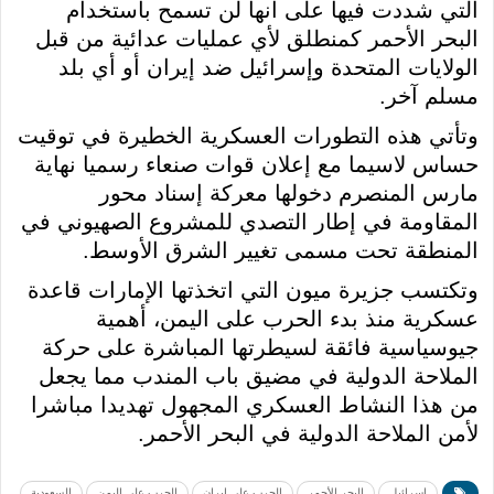
التي شددت فيها على أنها لن تسمح باستخدام
البحر الأحمر كمنطلق لأي عمليات عدائية من قبل
الولايات المتحدة وإسرائيل ضد إيران أو أي بلد
مسلم آخر.
وتأتي هذه التطورات العسكرية الخطيرة في توقيت
حساس لاسيما مع إعلان قوات صنعاء رسميا نهاية
مارس المنصرم دخولها معركة إسناد محور
المقاومة في إطار التصدي للمشروع الصهيوني في
المنطقة تحت مسمى تغيير الشرق الأوسط.
وتكتسب جزيرة ميون التي اتخذتها الإمارات قاعدة
عسكرية منذ بدء الحرب على اليمن، أهمية
جيوسياسية فائقة لسيطرتها المباشرة على حركة
الملاحة الدولية في مضيق باب المندب مما يجعل
من هذا النشاط العسكري المجهول تهديدا مباشرا
لأمن الملاحة الدولية في البحر الأحمر.
إسرائيل
البحر الأحمر
الحرب على إيران
الحرب على اليمن
السعودية