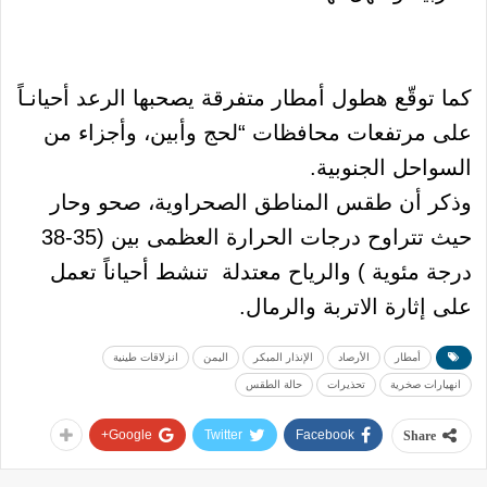
كما توقّع هطول أمطار متفرقة يصحبها الرعد أحيانـاً
على مرتفعات محافظات “لحج وأبين، وأجزاء من
السواحل الجنوبية.
وذكر أن طقس المناطق الصحراوية، صحو وحار
حيث تتراوح درجات الحرارة العظمى بين (35-38
درجة مئوية ) والرياح معتدلة تنشط أحياناً تعمل
على إثارة الاتربة والرمال.
أمطار
الأرصاد
الإنذار المبكر
اليمن
انزلاقات طينية
انهيارات صخرية
تحذيرات
حالة الطقس
Google+
Twitter
Facebook
Share