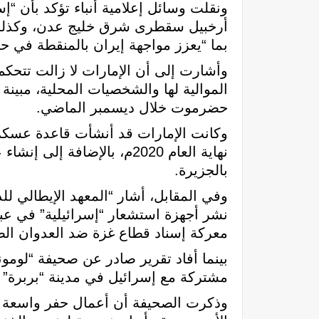
ونقلت وسائل إعلامية أنباء تؤكد بأن “إس
أرخبيل سقطرى شرق خليج عدن، وكذلك 
بما “يعزز مواجهة إيران بالمنقطة في ح
وأشارت إلى أن الإمارات لا زالت تتحك
الموالية لها والشخصيات المحلية، مبينة 
حضرموت خلال ديسمبر الماضي.
وكانت الإمارات قد أنشأت قاعدة عسكري
نهاية العام 2020م، بالإضا
بالجزيرة.
نشر أجهزة استشعار “إسرائيلية” في عبد
معركة إسناد قطاع غزة ضد العدوان الص
بينما أفاد تقرير صادر عن صحيفة “لومو
مشتركة مع إسرائيل في مدينة “بربرة” 