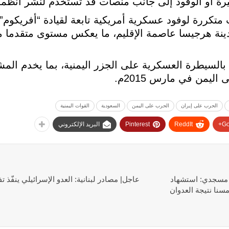
يرة أو الوقود إلى جانب منصات قد تستخدم لنشر أنظم
ت متكررة لوفود عسكرية أمريكية تابعة لقيادة “أفريكوم
ينة هرجيسا عاصمة الإقليم، ما يعكس مستوى متقدما 
ا بالسيطرة العسكرية على الجزر اليمنية، بما يخدم الم
ليمن في مارس 2015م.
الحرب على إيران
الحرب على اليمن
السعودية
القوات اليمنية
Go
ReddIt
Pinterest
البريد الإلكتروني
 مسجدي: استشهاد
عاجل| مصادر لبنانية: العدو الإسرائيلي ينفّذ 
3 مواطنا بينهم 496 امرأة و383 طفلا وفتى و223 مسنا نتيجة العدوان