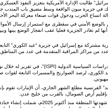
رائيل” طالبت الإدارة الأمريكية بتعزيز النفوذ العسكري
في جزيرة ميون الواقعة وسط مضيق باب المندب جنوب
الة اتساع الحرب ودخول قوات صنعاء معركة البحر الأحم
م بالوضع الأمني في سقطرى مع استمرار إرسال الأموال
أنها لم تغادر الجزيرة فعليا عقب انفجار الوضع بينها وب
ة مشتركة مع إسرائيل في جزيرة “عبد الكوري” التاب
فة إلى إنشاء عدد من مراكز المراقبة المتقدمة في عدد من المناطق
 الكوري، لرصد الصواريخ والمسيرات التابعة لقوات صنع
هيوني.
ند” الفرنسية مطلع الشهر الجاري، أن الإمارات تقوم ب
بإقليم أرض الصومال، بالقرب من خليج عدن.
وذكرت الصحيفة أن أعمال حفر واسعة شهدتها المنطقة منذ أكتو