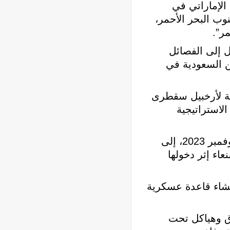
 الإماراتي في
 البحر الأحمر،
ر”.
 إلى الفصائل
ين السعودية في
عة لأرخبيل سقطرى
 الاستراتيجية
وفي المقابل، أشار “المعهد الإيطالي للدراسات السياسية الدولية (ISPI)”، في تقرير له خلال نوفمبر 2023، إلى
اء إثر دخولها
إنشاء قاعدة عسكرية
بر 2025م، شملت إنشاء خنادق وهياكل تحت