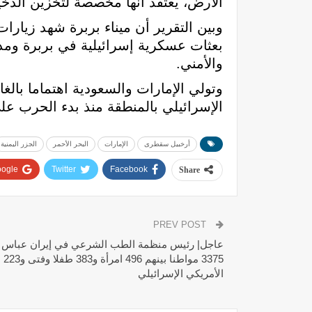
الأرض، يعتقد أنها مخصصة لتخزين الذخ
وبين التقرير أن ميناء بربرة شهد زيارا
بعثات عسكرية إسرائيلية في بربرة ومد
والأمني.
وتولي الإمارات والسعودية اهتماما بالغ
الإسرائيلي بالمنطقة منذ بدء الحرب على ا
أرخبيل سقطرى
الإمارات
البحر الأحمر
الجزر اليمنية
ogle+
Twitter
Facebook
Share
PREV POST
عاجل| رئيس منظمة الطب الشرعي في إيران عباس
375
الأمريكي الإسرائيلي