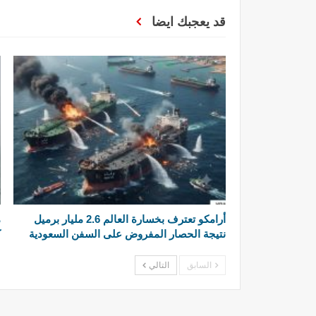
قد يعجبك ايضا
أرامكو تعترف بخسارة العالم 2.6 مليار برميل
م
نتيجة الحصار المفروض على السفن السعودية
ك
السابق
التالي