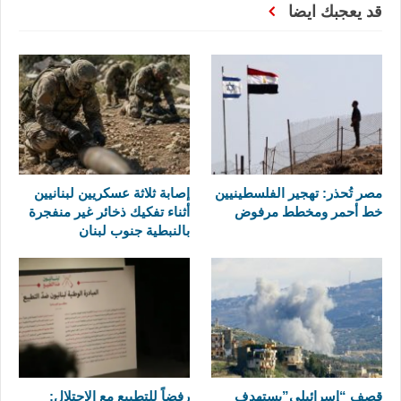
قد يعجبك ايضا
مصر تُحذر: تهجير الفلسطينيين
إصابة ثلاثة عسكريين لبنانيين
خط أحمر ومخطط مرفوض
أثناء تفكيك ذخائر غير منفجرة
بالنبطية جنوب لبنان
قصف “إسرائيلي”يستهدف
رفضاً للتطبيع مع الاحتلال: