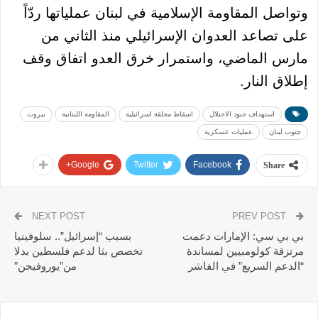
وتواصل المقاومة الإسلامية في لبنان عملياتها ردّاً
على تصاعد العدوان الإسرائيلي منذ الثاني من
مارس الماضي، واستمرار خرق العدو اتفاق وقف
إطلاق النار.
استهداف جنود الاحتلال
اسقاط محلقة اسرائيلية
المقاومة اللبنانية
بيروت
جنوب لبنان
عمليات عسكرية
Google+
Twitter
Facebook
Share
NEXT POST
PREV POST
بي بي سي: الإمارات دعمت
بسبب “إسرائيل”.. سلوفينيا
مرتزقة كولومبيين لمساندة
تخصص بثا لدعم فلسطين بدلا
“الدعم السريع” في الفاشر
من”يوروفيجن”