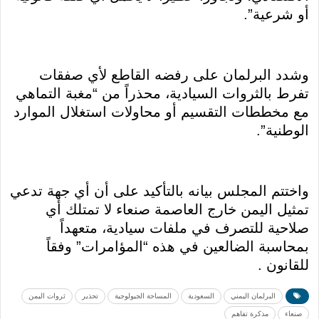
أو شرعية”.
وشدد البرلمان على رفضه القاطع لأي صفقات
تفرط بالثروات السيادية، محذراً من “مغبة التماهي
مع مخططات التقسيم أو محاولات استغلال الموارد
الوطنية”.
واختتم المجلس بيانه بالتأكيد على أن أي جهة تدعي
تمثيل اليمن خارج العاصمة صنعاء لا تمتلك أي
صلاحية للتصرف في ملفات سيادية، متعهداً
بمحاسبة الضالعين في هذه “المؤامرات” وفقاً
للقانون .
البرلمان اليمني
السعودية
المساحة الجيولوجية
تحذير
ثروات اليمن
صنعاء
مذكرة تفاهم