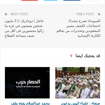
NEXT POST
PREV POST
السويداء تصرخ مجددًا:
عاجل | دوجاريك: 2.1 مليون
احتجاجات لكشف مصير
شخص يعيشون في غزة ما
المفقودين وتحذيرات من تفاقم
زالوا محصورين في أقل من
الكارثة الإنسانية
نصف مساحة القطاع
قد يعجبك ايضا
صنعاء : علماء اليمن يدعون
محمد عبدالسلام يفتح ملف