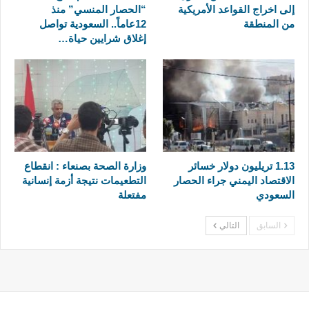
إلى اخراج القواعد الأمريكية
“الحصار المنسي” منذ
من المنطقة
12عاماً.. السعودية تواصل
إغلاق شرايين حياة…
1.13 تريليون دولار خسائر
وزارة الصحة بصنعاء : انقطاع
الاقتصاد اليمني جراء الحصار
التطعيمات نتيجة أزمة إنسانية
السعودي
مفتعلة
السابق
التالي