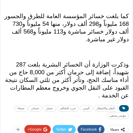
كما بلغت خسائر المؤسسة العامة للطرق والجسور
168 مليوناً و298 ألف دولار، منها 54 مليوناً و730
ألف دولار خسائر مباشرة و113 مليوناً و568 ألف
دولار غير مباشرة.
وذكرت الوزارة أن الخسائر البشرية بلغت 287
شهيداً، إضافة إلى حرمان أكثر من 8,000 حاج من
أداء مناسك الحج، وتأثر أكثر من ثلثي السكان نتيجة
القيود على النقل الجوي وخروج معظم المطارات
عن الخدمة .
النقل والاشغال
اليمن
حرب التحالف
حصار
خسائر
صنعاء
مؤتمر صحفي
Google+
Twitter
Facebook
Share