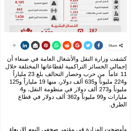
Share
كشفت وزارة النقل والأشغال العامة في صنعاء أن
إجمالي الخسائر التراكمية لقطاعاتها المختلفة خلال
11 عاماً من حرب وحصار التحالف بلغ 23 ملياراً
و224 مليوناً و635 ألف دولار، منها 19 ملياراً و125
مليوناً و273 ألف دولار في منظومة النقل، و4
مليارات و99 مليوناً و362 ألف دولار في قطاع
الطرق.
وأوضحت الوزارة في مؤتمر صحفي اليوم الاربعاء