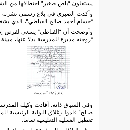
يستقلون “باص صغير” اختطافها من الشارع
وأكدت الصبري في بلاغ رسمي نشرته عل
“حسام أحمد صالح القباطي”، الذي يشغل
وأوضحت أن “القباطي” يسعى لفرض إدار
“زوجته مديرة للمدرسة بدلا عنها، مبينة 
بلاغ وكيلة المدرسة
وفي السياق ذاته، أفادت وكيلة المدرسة
صالح” قاموا بإغلاق البوابة الرئيسية ل
تعطيل العملية التعليمية تماما.