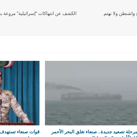
واشنطن ولا نهتم
الكشف عن انتهاكات “إسرائيلية” مروعة
رحلة تصعيد جديدة.. صنعاء تغلق البحر الأحمر
قوات صنعاء تستهدف 