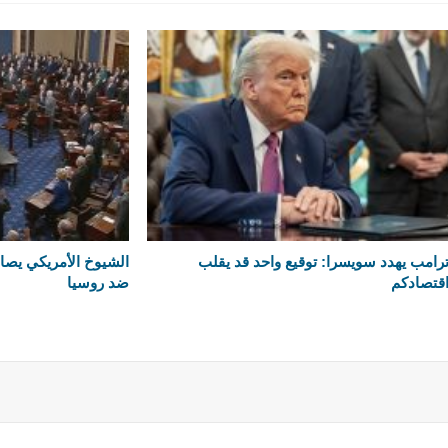
رامب يهدد سويسرا: توقيع واحد قد يقلب
الشيوخ الأمريكي يصا
قتصادكم
ضد روسيا