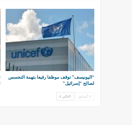
“اليونيسف” توقف موظفا رفيعا بتهمة التجسس
ت
لصالح “إسرائيل”
ا
السابق
التالي