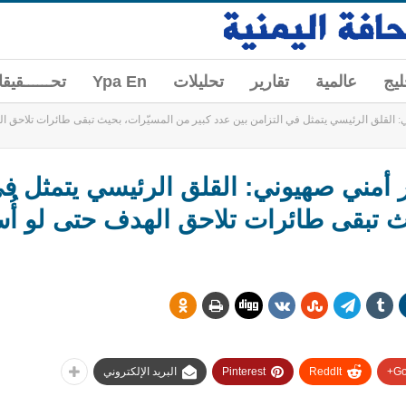
ليج
عالمية
تقارير
تحليلات
Ypa En
تحــــــقيق
: القلق الرئيسي يتمثل في التزامن بين عدد كبير من المسيّرات، بحيث تبقى طائرات تلاحق 
أمني صهيوني: القلق الرئيسي يتمثل في
يث تبقى طائرات تلاحق الهدف حتى لو 
Go
ReddIt
Pinterest
البريد الإلكتروني