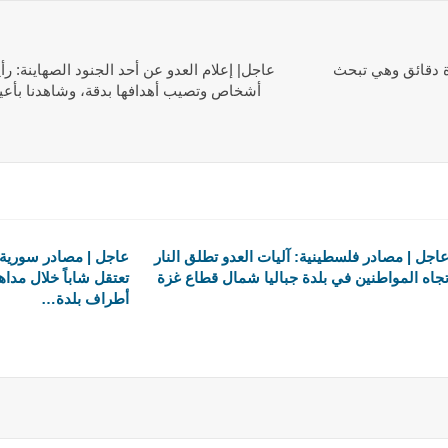
ة دقائق وهي تبحث
عاجل| إعلام العدو عن أحد الجنود الصهاينة: ر
أشخاص وتصيب أهدافها بدقة، وشاهدنا بأعينن
اجل | مصادر فلسطينية: آليات العدو تطلق النار
عاجل | مصادر سورية: 
جاه المواطنين في بلدة جباليا شمال قطاع غزة
تعتقل شاباً خلال مداه
أطراف بلدة…