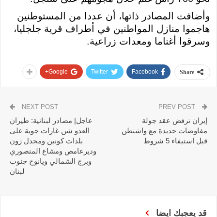
وأضافت المصادر ذاتها، أن عددا من المستوطنين
هاجموا منازل المواطنين في أطراف قرية جلجليا،
وسرقوا أغناما ومعدات زراعية.
Google+
Twitter
Facebook
Share
NEXT POST
PREV POST
إيران ترفض عقد جولة
عاجل| مصادر لبنانية: طيران
مفاوضات جديدة مع واشنطن
العدو شن غارات جوية على
قبل استيفاء 5 شروط
بلدات كونين ومجدل زون
وديرعامص ومشاع المنصوري
وبرج الشمالي ويانوح جنوب
لبنان
قد يعجبك ايضا