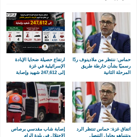
حماس: ننتظر من ملادينوف ردًا
ارتفاع حصيلة ضحايا الإبادة
رسميًا بشأن خارطة طريق
الإسرائيلية في غزة
المرحلة الثانية
إلى 247,612 شهيد وإصابة
اتفاق غزة: حماس تنتظر الرد
إصابة شاب مقدسي برصاص
ونتنياهو يحاول التنصل
الاحتلال في بلدة الرام