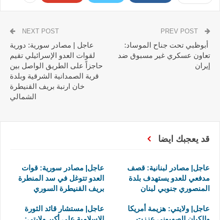
NEXT POST
PREV POST
أبوظبي تحت جناح الموساد:
عاجل | مصادر سورية: دورية
تعاون عسكري غير مسبوق ضد
لقوات العدو الإسرائيلي تقيم
إيران
حاجزاً على الطريق الواصل بين
قرية الصمدانية الشرقية وبلدة
خان ارنبة بريف القنيطرة
الشمالي
قد يعجبك ايضا
عاجل| مصادر لبنانية: قصف
عاجل| مصادر سورية: قوات
مدفعي للعدو يستهدف بلدة
العدو تتوغل في سد المنطرة
المنصوري جنوبي لبنان
بريف القنيطرة السوري
عاجل| ولايتي: هزيمة أمريكا
عاجل| مستشار قائد الثورة
والكيان الصهيوني عززت
الإسلامية علي أكبر ولايتي: