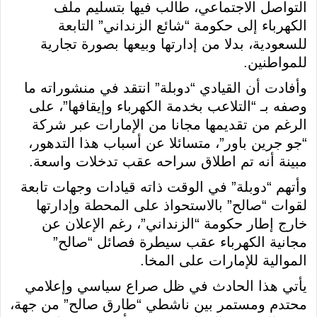
التواصل الاجتماعي، طالب فيها بتسليم ملف
الكهرباء إلى حكومة “شائع الزنداني” التابعة
للسعودية، بدلا من إدارتها وبيعها بصورة تجارية
للمواطنين.
وأفادت أن القيادي “دوبلة” انتقد في منشوراته ما
وصفه بـ “التلاعب بخدمة الكهرباء وإيقافها”، على
الرغم من تقديمها مجانا من الإمارات عبر شركة
“جو جرين باور”، متسائلا عن أسباب هذا التدهور،
مبينة أنه تم اطلاق سراحه عقب تدخلات واسعة.
وأتهم “دوبلة” في الوقت ذاته قيادات وجهات تابعة
لقوات “صالح” بالاستحواذ على المحطة وإدارتها
خارج إطار حكومة “الزنداني”، رغم الإعلان عن
مجانية الكهرباء عقب سيطرة فصائل “صالح”
الموالية للإمارات على المخا.
يأتي هذا الحادث في ظل صراع سياسي وإعلامي
محتدم ومستمر بين ناشطي “طارق صالح” من جهة،