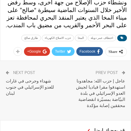
ونشطاء حزب الإصلاح من جهة أخرى، وسط رفض
الأخير خلال السنوات الماضية سيطرة “صالح” على
ميناء المخا الذي يعتبر المنفذ البحري لمحافظة تعز
على البحر الأحمر والقريب من مضيق باب المندب.
اختطاف عمر دوبلة
المخا
حزب الاصلاح الكهرباء
طارق صالح
Google+
Twitter
Facebook
Share
NEXT POST
PREV POST
عاجل | حزب الله: مجاهدونا
شهداء وجرحى في غارات
استهدفوا مقرا قياديا لجيش
للعدو الإسرائيلي في جنوب
العدو الإسرائيلي في بلدة
لبنان
البيّاضة بمسيّرة انقضاضية
محققين إصابة مؤكدة
قد يعجبك ايضا