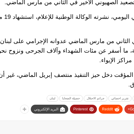
ي الثاني من مارس الماضي عدوانه الإجرامي على لبنان 
دنية، ما أسفر عن مئات الشهداء وآلاف الجرحى ونزوح ن
راكز الإيواء.
 المؤقت دخل حيز التنفيذ منتصف إبريل الماضي، غير أ
ق.
تقرير احصائي
جرائم الاحتلال
حصيلة الضحايا
لبنان
Go
ReddIt
Pinterest
البريد الإلكتروني