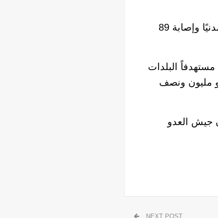
وأكدت صحة لبنان في تقريرها الإحصائي اليومي، نشرته الوكالة الوطنية للإعلام، استشهاد 19 مدنيًا وإصابة 89
مستهدفاً البلدات
حو مليون ونصف
ن جيش العدو
NEXT POST