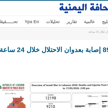
ليج
عالمية
تقارير
تحليلات
Ypa En
تحــــــقيق