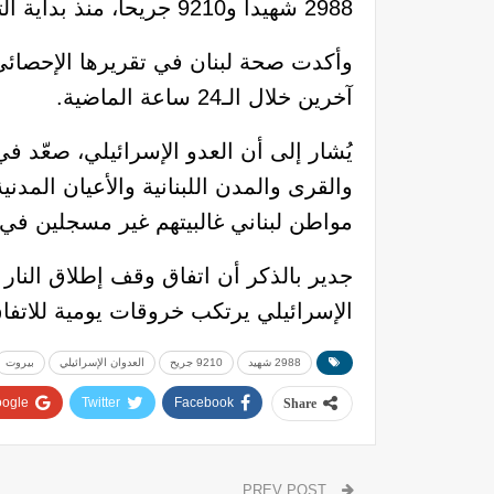
2988 شهيداً و9210 جريحاً، منذ بداية التصعيد الصهيوني الأخير في الثاني من مارس الماضي.
آخرين خلال الـ24 ساعة الماضية.
يُشار إلى أن العدو الإسرائيلي، صعّد ف
والقرى والمدن اللبنانية والأعيان الم
مواطن لبناني غالبيتهم غير مسجلين في م
جدير بالذكر أن اتفاق وقف إطلاق النار
الإسرائيلي يرتكب خروقات يومية للاتفا
2988 شهيد
9210 جريح
العدوان الإسرائيلي
بيروت
ogle+
Twitter
Facebook
Share
PREV POST