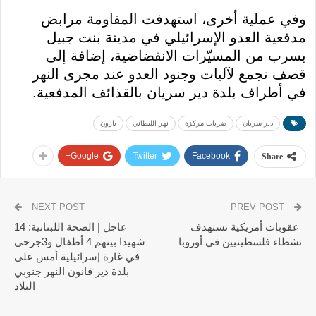
وفي عملية أخرى، استهدفت المقاومة مرابض
مدفعية العدو الإسرائيلي في مدينة بنت جبيل
بسرب من المسيّرات الانقضاضية، إضافة إلى
قصف تجمع لآليات وجنود العدو عند مجرى النهر
في أطراف بلدة دير سريان بالقذائف المدفعية.
دير سريان
ضربات مركزة
نهر الليطاني
يارون
Google+
Twitter
Facebook
Share
NEXT POST
PREV POST
عقوبات أمريكية تستهدف
عاجل | الصحة اللبنانية: 14
نشطاء فلسطينيين في أوروبا
شهيدا بينهم 4 أطفال و3جرحى
في غارة إسرائيلية أمس على
بلدة دير قانون النهر جنوبي
البلاد