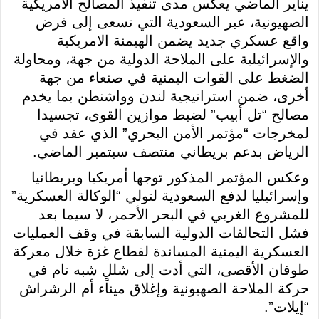
يناير الماضي يعكس مدى تنفيذ المصالح الأمريكية
الصهيونية، عبر السعودية التي تسعى إلى فرض
واقع عسكري جديد يضمن الهيمنة الامريكية
والإسرائيلية على الملاحة الدولية من جهة، ومحاولة
الضغط على القوات اليمنية في صنعاء من جهة
أخرى، ضمن استراتيجية لندن وواشنطن بما يخدم
مصالح “تل أبيب” لضبط موازين القوى، تجسيدا
لمخرجات “مؤتمر الأمن البحري” الذي عقد في
الرياض بدعم بريطاني منتصف سبتمبر الماضي.
وعكس المؤتمر المذكور توجها أمريكيا وبريطانيا
وإسرائيليا لدفع السعودية لتولي “الوكالة العسكرية”
للمشروع الغربي في البحر الأحمر، لا سيما بعد
فشل التحالفات الدولية السابقة في وقف العمليات
العسكرية اليمنية المساندة لقطاع غزة خلال معركة
طوفان الأقصى، التي أدت إلى شللٍ شبه تام في
حركة الملاحة الصهيونية وإغلاق ميناء أم الرشراش
“إيلات”.