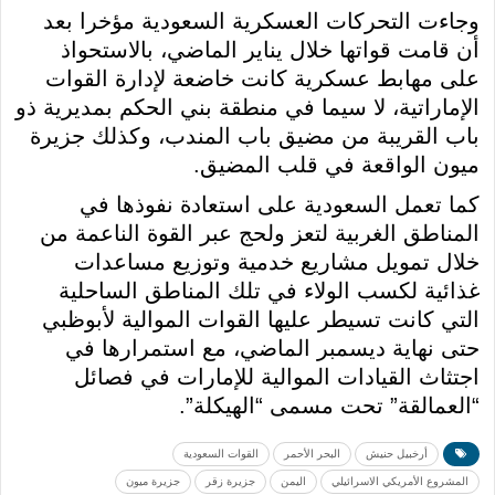
وجاءت التحركات العسكرية السعودية مؤخرا بعد
أن قامت قواتها خلال يناير الماضي، بالاستحواذ
على مهابط عسكرية كانت خاضعة لإدارة القوات
الإماراتية، لا سيما في منطقة بني الحكم بمديرية ذو
باب القريبة من مضيق باب المندب، وكذلك جزيرة
ميون الواقعة في قلب المضيق.
كما تعمل السعودية على استعادة نفوذها في
المناطق الغربية لتعز ولحج عبر القوة الناعمة من
خلال تمويل مشاريع خدمية وتوزيع مساعدات
غذائية لكسب الولاء في تلك المناطق الساحلية
التي كانت تسيطر عليها القوات الموالية لأبوظبي
حتى نهاية ديسمبر الماضي، مع استمرارها في
اجتثاث القيادات الموالية للإمارات في فصائل
“العمالقة” تحت مسمى “الهيكلة”.
أرخبيل حنيش
البحر الأحمر
القوات السعودية
المشروع الأمريكي الاسرائيلي
اليمن
جزيرة زقر
جزيرة ميون