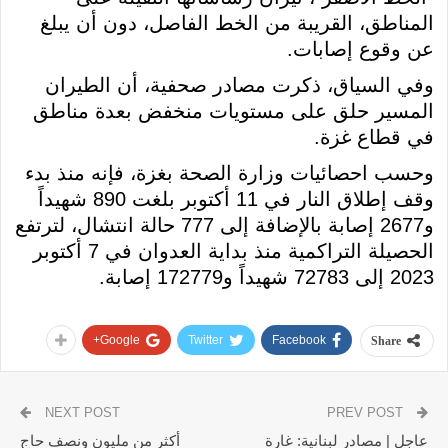
المناطق، القريبة من الخط الفاصل، دون أن يبلغ
عن وقوع إصابات.
وفي السياق، ذكرت مصادر صحفية، أن الطيران
المسير حلق على مستويات منخفض بعدة مناطق
في قطاع غزة.
وحسب احصائيات وزارة الصحة بغزة، فإنه منذ بدء
وقف إطلاق النار في 11 أكتوبر بلغت 890 شهيداً
و2677 إصابة بالإضافة إلى 777 حالة انتشال، لترتفع
الحصيلة التراكمية منذ بداية العدوان في 7 أكتوبر
2023 إلى 72783 شهيداً و172779 إصابة.
Google+
Twitter
Facebook
Share
NEXT POST
PREV POST
عاجل | مصادر لبنانية: غارة
أكثر من مليون ونصف حاج