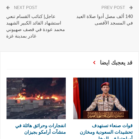
NEXT POST
PREV POST
140 ألف مصل أدوا صلاة العيد
عاجل| كتائب القسام تنعي
في المسجد الأقصى
استشهاد القائد الكبير الشهيد
محمد عودة في قصف صهيوني
غادر بمدينة غزة
قد يعجبك ايضا
قوات صنعاء تستهدف
انفجارات وحرائق هائلة في
تحشيدات السعودية ومخازن
منشآت أرامكو بجيزان
أسلحتها في المخا