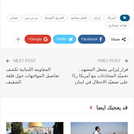
أمريكا.
إيران
اقمار صناعية
الشرق الاوسط
بي بي سي
خسائر
قواعد عسكرية
Google+
Twitter
Facebook
Share
NEXT POST
PREV POST
قرار إيراني يشعل المشهد..
المقاومة اللبنانية تكشف
تجميّد المحادثات مع أمريكا ردًا
تفاصيل المواجهات حول قلعة
على تصعيّد الاحتلال في لبنان
الشقيف
قد يعجبك ايضا