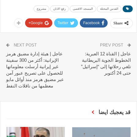
القدس المحتلة
المسجد الاقصى
رفع الاذان
مشروع
Google+
Twitter
Facebook
Share
NEXT POST
PREV POST
عاجل | القناة 12 العبرية:
عاجل | هيئة إدارة مضيق هرمز
الخطوط الجوية البريطانية
الإيرانية: أكثر من 300 سفينة
تلغي رحلاتها إلى “إسرائيل”
غير إيرانية أرسلت معلوماتها
حتى 24 أكتوبر
للحصول على تصريح عبور آمن
عبر مضيق هرمز منذ أوائل مايو
معظمها من ناقلات النفط
قد يعجبك ايضا