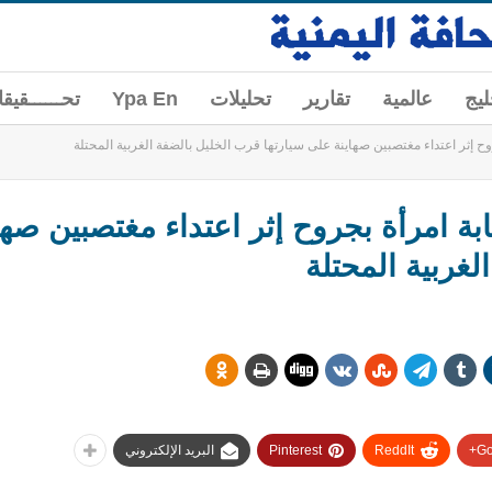
ليج
عالمية
تقارير
تحليلات
Ypa En
تحــــــقيق
ح إثر اعتداء مغتصبين صهاينة على سيارتها قرب الخليل بالضفة الغربية المحتلة
ة امرأة بجروح إثر اعتداء مغتصبين صها
لغربية المحتلة
Go
ReddIt
Pinterest
البريد الإلكتروني