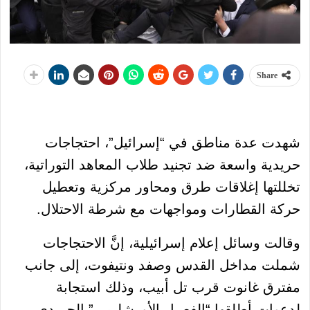
Share
شهدت عدة مناطق في “إسرائيل”، احتجاجات
حريدية واسعة ضد تجنيد طلاب المعاهد التوراتية،
تخللتها إغلاقات طرق ومحاور مركزية وتعطيل
حركة القطارات ومواجهات مع شرطة الاحتلال.
وقالت وسائل إعلام إسرائيلية، إنَّ الاحتجاجات
شملت مداخل القدس وصفد ونتيفوت، إلى جانب
مفترق غانوت قرب تل أبيب، وذلك استجابة
لدعوات أطلقها “الفصيل الأورشليمي” الحريدي