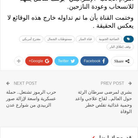
للانسحاب وعودة النازحين.
وختمت القناة بأن ما تم تداوله خارج هذه الوقائع لا
يعكس الحقيقة .
الضاحية الجنوبية
قناة المنار
مستوطنات الشمال
مقترح أمريكي
وقف إطلاق النار
Google+
Twitter
Facebook
Share
NEXT POST
PREV POST
بشرى لمرضى سرطان الرئة
حرب الرموز تشتعل.. حملة
حول العالم.. لقاح علاجي واعد
عسكرية واسعة لإزالة صور
وحمية غذائية تقلص خطر
الزبيدي من شوارع عدن
الوفاة
قد يعجبك ايضا