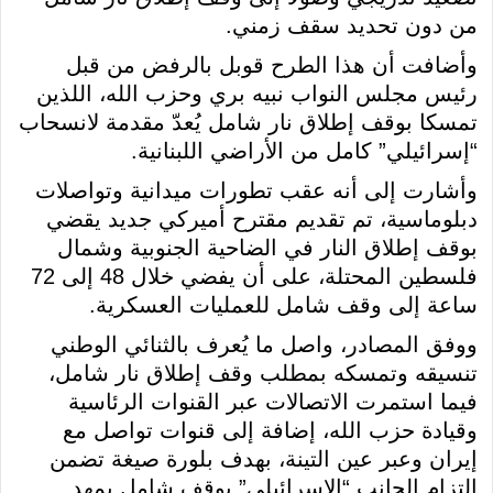
من دون تحديد سقف زمني.
وأضافت أن هذا الطرح قوبل بالرفض من قبل
رئيس مجلس النواب نبيه بري وحزب الله، اللذين
تمسكا بوقف إطلاق نار شامل يُعدّ مقدمة لانسحاب
“إسرائيلي” كامل من الأراضي اللبنانية.
وأشارت إلى أنه عقب تطورات ميدانية وتواصلات
دبلوماسية، تم تقديم مقترح أميركي جديد يقضي
بوقف إطلاق النار في الضاحية الجنوبية وشمال
فلسطين المحتلة، على أن يفضي خلال 48 إلى 72
ساعة إلى وقف شامل للعمليات العسكرية.
ووفق المصادر، واصل ما يُعرف بالثنائي الوطني
تنسيقه وتمسكه بمطلب وقف إطلاق نار شامل،
فيما استمرت الاتصالات عبر القنوات الرئاسية
وقيادة حزب الله، إضافة إلى قنوات تواصل مع
إيران وعبر عين التينة، بهدف بلورة صيغة تضمن
التزام الجانب “الإسرائيلي” بوقف شامل يمهد