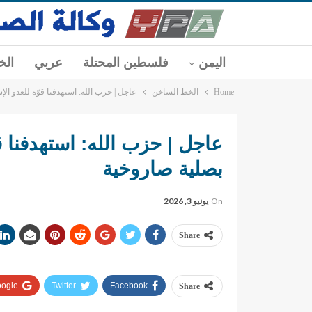
اليمن
فلسطين المحتلة
عربي
الخ
Home
الخط الساخن
عاجل | حزب الله: استهدفنا قوّة للعدو الإ
عاجل | حزب الله: استهدفنا قو
بصلية صاروخية
On
يونيو 3, 2026
Share
ogle+
Twitter
Facebook
Share