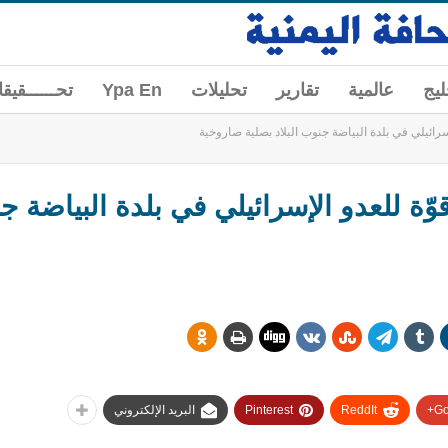
ليج
عالمية
تقارير
تحليلات
Ypa En
تحــــــقيق
سرائيلي في بلدة البياضة جنوب البلاد بصلية صاروخية
ّة للعدو الإسرائيلي في بلدة البياضة جن
Go
ReddIt
Pinterest
البريد الإلكتروني