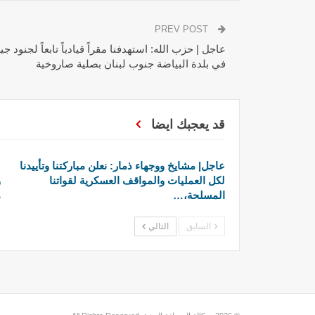
PREV POST
عاجل | حزب الله: استهدفنا مقراً قيادياً تابعاً لجنود 
في بلدة البياضة جنوب لبنان بصلية صاروخية
قد يعجبك ايضا
عاجل| مشايخ ووجهاء ذمار: نعلن مباركتنا وتأييدنا
ع
لكل العمليات والمواقف العسكرية لقواتنا
و
المسلحة،…
م
السابق
التالي