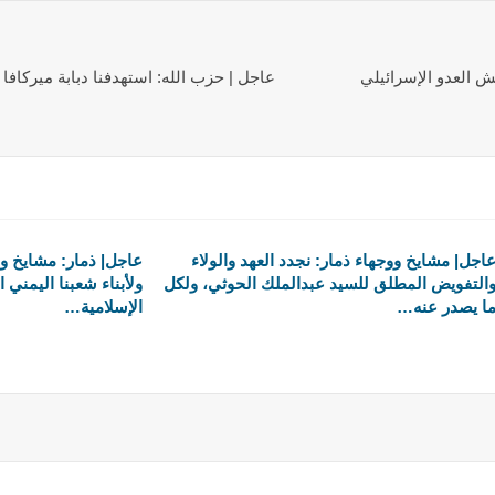
جيش العدو الإسرائيلي
عاجل | حزب الله: استهدفنا دبابة ميركافا 
اجل| مشايخ ووجهاء ذمار: نجدد العهد والولاء
عاجل| ذمار: مشايخ ووج
التفويض المطلق للسيد عبدالملك الحوثي، ولكل
ولأبناء شعبنا اليمني ا
ا يصدر عنه…
الإسلامية…