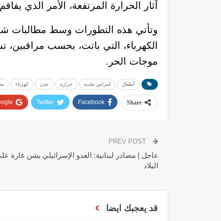
آثار الحرارة المرتفعة، الأمر الذي يفا
وتأتي هذه التطورات وسط مطالبات شعبي
الكهرباء، التي باتت، بحسب مراقبين، 
موجات الحر.
أطفال
امراض جلدية
حرارة
عدن
كهرباء
مع
ogle+
Twitter
Facebook
Share
PREV POST
عاجل | مصادر لبنانية: العدو الإسرائيلي يشن غارة على
البلاد
قد يعجبك ايضا