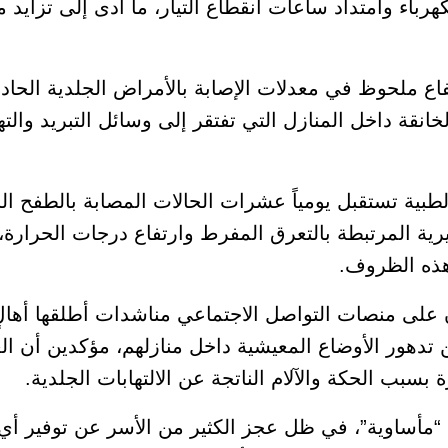
هرباء وامتداد ساعات انقطاع التيار، ما أدى إلى تزايد م
ع ملحوظ في معدلات الإصابة بالأمراض الجلدية الحادة
والخانقة داخل المنازل التي تفتقر إلى وسائل التبريد وال
لطبية تستقبل يومياً عشرات الحالات المصابة بالطفح ا
كتيرية المرتبطة بالتعرق المفرط وارتفاع درجات الحرارة
 هذه الظروف.
لى منصات التواصل الاجتماعي مناشدات أطلقها أهالٍ
تدهور الأوضاع المعيشية داخل منازلهم، مؤكدين أن ال
بب الحكة والآلام الناتجة عن الالتهابات الجلدية.
ا “مأساوية”، في ظل عجز الكثير من الأسر عن توفير أ