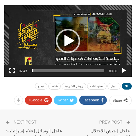
مشغل
الفيديو
02:43
00:00
ابابيل
استهدافات
زوطر الشرقية
شاهد
فيديو
Google+
Twitter
Facebook
Share
NEXT POST
PREV POST
عاجل | جيش الاحتلال
عاجل | وسائل إعلام إسرائيلية: