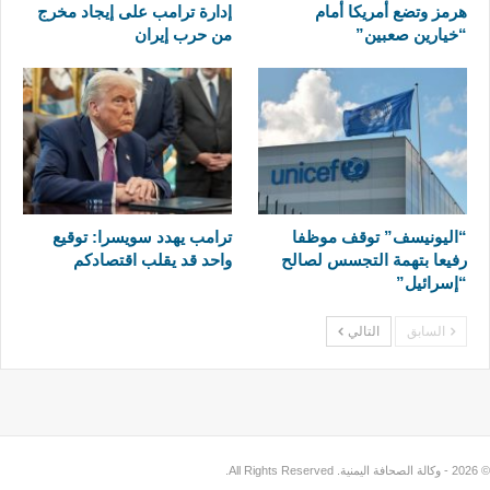
هرمز وتضع أمريكا أمام
إدارة ترامب على إيجاد مخرج
“خيارين صعبين”
من حرب إيران
“اليونيسف” توقف موظفا
ترامب يهدد سويسرا: توقيع
رفيعا بتهمة التجسس لصالح
واحد قد يقلب اقتصادكم
“إسرائيل”
السابق
التالي
© 2026 - وكالة الصحافة اليمنية. All Rights Reserved.