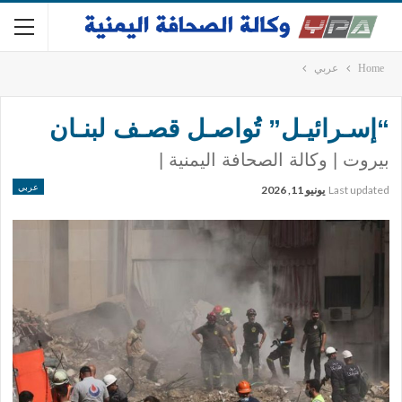
Home
عربي
“إسـرائيـل” تُواصـل قصـف لبنـان
بيروت | وكالة الصحافة اليمنية |
عربي
Last updated
يونيو 11, 2026