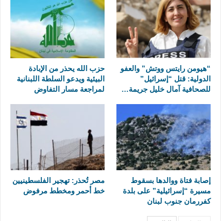
“هيومن رايتس ووتش” والعفو
حزب الله يحذر من الإبادة
الدولية: قتل “إسرائيل”
البيئية ويدعو السلطة اللبنانية
للصحافية آمال خليل جريمة…
لمراجعة مسار التفاوض
إصابة فتاة ووالدها بسقوط
مصر تُحذر: تهجير الفلسطينيين
مسيرة “إسرائيلية” على بلدة
خط أحمر ومخطط مرفوض
كفررمان جنوب لبنان