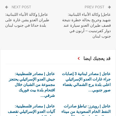
NEXT POST
PREV POST
عاجل| وكالة الأنباء اللبنانية:
عاجل| وكالة الأنباء اللبنانية:
شهيد وجريح بحالة خطرة نتيجة
طيران العدو يشن غارة على
قصف طيران العدو سيارة عند
بلدة حداثا في جنوب لبنان
دوار كفرتبنيت – أرنون في
جنوب لبنان
قد يعجبك ايضا
عاجل | مصادر لبنانية 3 إصابات
عاجل | مصادر فلسطينية:
جراء غارات العدو الإسرائيلي
جيش العدو الإسرائيلي يحتجز
اعلى بلدة برج الشمالي بقضاء
مجموعة من الشبان خلال
صور جنوبي…
اقتحام بلدة بيت فوريك
شرقي…
عاجل | رويترز: تباطؤ صادرات
عاجل | مصادر فلسطينية:
النفط الخام السعودية من ميناء
آليات العدو الإسرائيلي تقصف