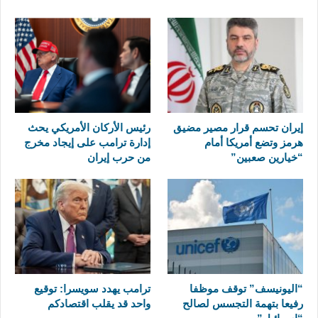
إيران تحسم قرار مصير مضيق
رئيس الأركان الأمريكي يحث
هرمز وتضع أمريكا أمام
إدارة ترامب على إيجاد مخرج
“خيارين صعبين”
من حرب إيران
“اليونيسف” توقف موظفا
ترامب يهدد سويسرا: توقيع
رفيعا بتهمة التجسس لصالح
واحد قد يقلب اقتصادكم