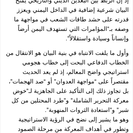
إذ إن الربط بين البعدين الديني والتاريخي يمنح
البيان شرعية إضافية في الداخل اليمني ويعزز
قدرته على حشد طاقات الشعب في مواجهة ما
وصفه بـ”المؤامرات التي تستهدف اليمن أرضاً
وإنساناً وسيادة واستقلالاً”.
وأول ما يلفت الانتباه في بنية البيان هو الانتقال من
الخطاب الدفاعي البحت إلى خطاب هجومي
استراتيجي واضح المعالم، إذ لم يعد الحديث
مقتصراً على “مواجهة العدوان” أو “صد الهجمات”،
بل تجاوز ذلك إلى التأكيد على الجاهزية لـ”خوض
معركة التحرير الشاملة” و”طرد المحتلين من كل
شبر” و”استعادة الثروات المنهوبة”.
وهو ما يشير إلى نضج في الرؤية الاستراتيجية
وتطور في أهداف المعركة من مرحلة الصمود